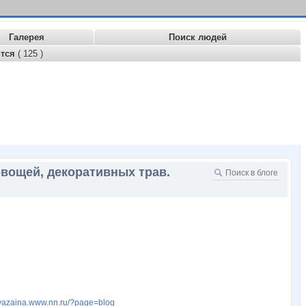
Галерея
Поиск людей
ится
( 125 )
овощей, декоративных трав.
ysyazaina.www.nn.ru/?page=blog