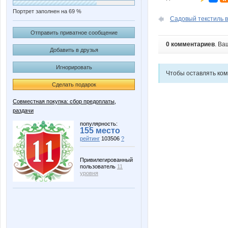
Портрет заполнен на 69 %
Садовый текстиль в 
Отправить приватное сообщение
0 комментариев
. Ва
Добавить в друзья
Игнорировать
Чтобы оставлять ко
Сделать подарок
Совместная покупка: сбор предоплаты,
раздачи
популярность:
155 место
рейтинг
103506
?
Привилегированный
пользователь
11
уровня