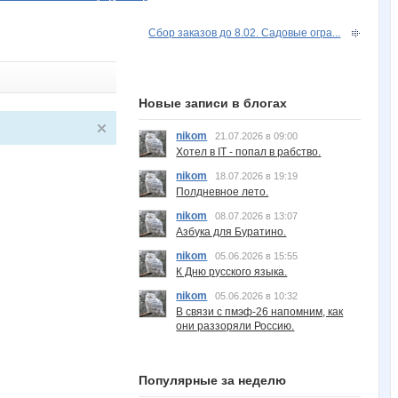
Сбор заказов до 8.02. Садовые огра...
Новые записи в блогах
nikom
21.07.2026 в 09:00
Хотел в IT - попал в рабство.
nikom
18.07.2026 в 19:19
Полдневное лето.
nikom
08.07.2026 в 13:07
Азбука для Буратино.
nikom
05.06.2026 в 15:55
К Дню русского языка.
nikom
05.06.2026 в 10:32
В связи с пмэф-26 напомним, как
они раззоряли Россию.
Популярные за неделю