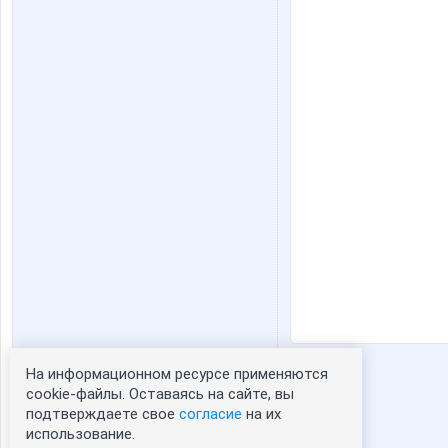
На информационном ресурсе применяются
Статистика портрета:
cookie-файлы. Оставаясь на сайте, вы
подтверждаете свое
согласие
на их
сейчас просматривают портрет - 0
использование.
зарегистрированные пользователи