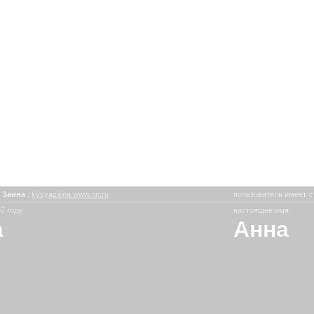
 Заина
:
kysyazaina.www.nn.ru
пользователь имеет с
7 году
настоящее имя:
а
Анна