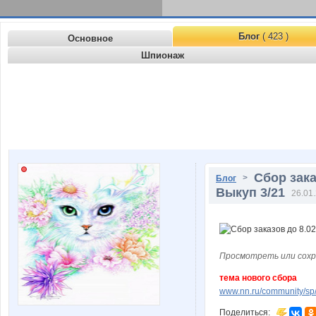
Блог
( 423 )
Основное
Шпионаж
Сбор зак
>
Блог
Выкуп 3/21
26.01.
Просмотреть или сохр
тема нового сбора
www.nn.ru/community/sp/
Поделиться: