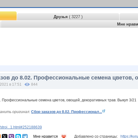
Друзья
( 3227 )
Мне нрав
азов до 8.02. Профессиональные семена цветов, 
2021 в 17:51
844
анить оригинал:
Сбор заказов до 8.02. Профессионал...
stroi...1.html#252188639
Мне нравится
Добавлено со страницы:
https://k