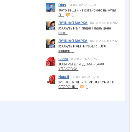
Olgs
04.08.2026 в 17:28
Фото вещей из китайского выкупа!
П...
3
ЛУЧШАЯ МАРКА
04.08.2026 в 16:02
[b]Обувь Ralf Ringer Наша цена
ниж...
ЛУЧШАЯ МАРКА
04.08.2026 в 12:32
[b]Обувь RALF RINGER . Вся
коллекц...
Lonza
05.08.2026 в 01:58
ТОВАРЫ ДЛЯ ДОМА - БРАК
УПАКОВКИ.
Nata.li
05.08.2026 в 16:56
WILDBERRIES НЕРВНО КУРИТ В
СТОРОНК...
1