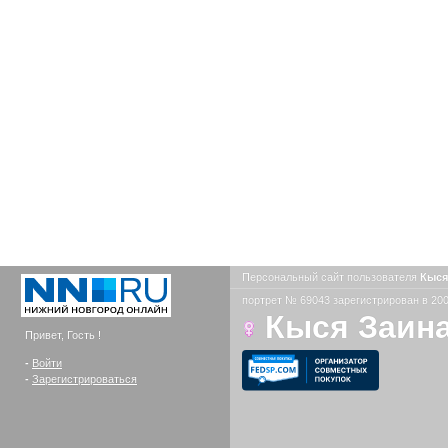
Персональный сайт пользователя
Кыся
портрет № 69043 зарегистрирован в 200
Кыся Заин
Привет, Гость !
-
Войти
-
Зарегистрироваться