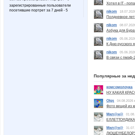
Хотел в IT - поп
зарегистрированные пользователи
посетившие портрет за 7 дней - 5
nikom
18.07.202
Полдневное лет
nikom
08.07.202
Азбука для Бура
nikom
05.06.202
К Дню русского 
nikom
05.06.202
В связи с пмэф-
Популярные за не
комсомолочка
НУ КАКАЯ КРАСОТ
Olgs
04.08.2026 
Фото вещей из ки
Мил@н@
01.08
ЕЛЛЕТТО!!!ДИК
Мил@н@
31.07
ЛЮШЕ!!!!БЕЛО