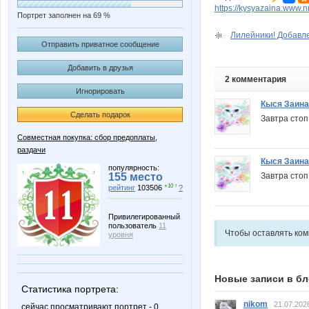
https://kysyazaina.www.
Портрет заполнен на 69 %
Лилейники! Добавле
Отправить приватное сообщение
Добавить в друзья
2 комментария
Игнорировать
Кыся Заина
Сделать подарок
Завтра стоп
Совместная покупка: сбор предоплаты,
раздачи
Кыся Заина
популярность:
Завтра стоп
155 место
+10 ↑
рейтинг
103506
?
Привилегированный
пользователь
11
Чтобы оставлять ко
уровня
Новые записи в бл
Статистика портрета:
nikom
21.07.202
сейчас просматривают портрет - 0