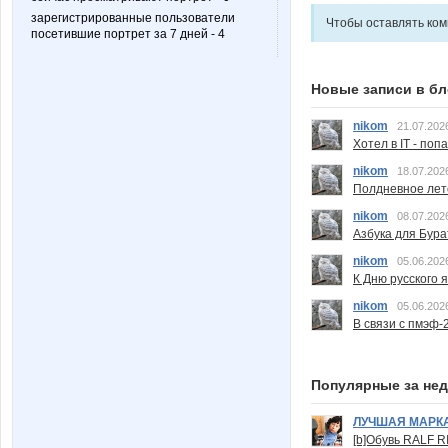
зарегистрированные пользователи
Чтобы оставлять ко
посетившие портрет за 7 дней - 4
Новые записи в бл
nikom
21.07.202
Хотел в IT - поп
nikom
18.07.202
Полдневное лет
nikom
08.07.202
Азбука для Бура
nikom
05.06.202
К Дню русского 
nikom
05.06.202
В связи с пмэф-
Популярные за не
ЛУЧШАЯ МАРК
[b]Обувь RALF RI