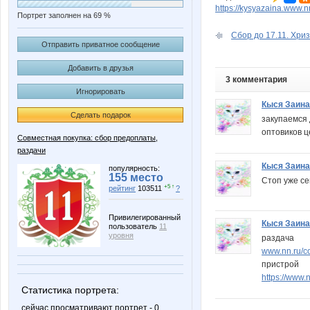
https://kysyazaina.www.
Портрет заполнен на 69 %
Сбор до 17.11. Хриз
Отправить приватное сообщение
Добавить в друзья
3 комментария
Игнорировать
Кыся Заина
Сделать подарок
закупаемся 
оптовиков 
Совместная покупка: сбор предоплаты,
раздачи
Кыся Заина
популярность:
155 место
Стоп уже се
+5 ↑
рейтинг
103511
?
Привилегированный
Кыся Заина
пользователь
11
уровня
раздача
www.nn.ru/co
пристрой
https://www
Статистика портрета:
сейчас просматривают портрет - 0