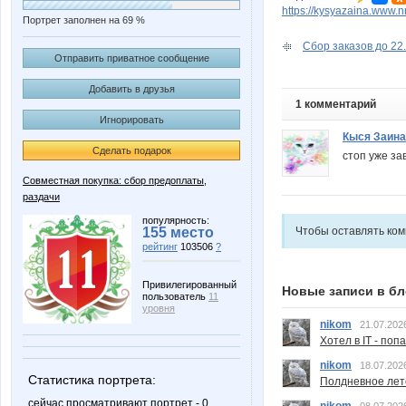
https://kysyazaina.www.
Портрет заполнен на 69 %
Сбор заказов до 22.
Отправить приватное сообщение
Добавить в друзья
1 комментарий
Игнорировать
Кыся Заина
Сделать подарок
стоп уже за
Совместная покупка: сбор предоплаты,
раздачи
популярность:
155 место
Чтобы оставлять ко
рейтинг
103506
?
Привилегированный
Новые записи в бл
пользователь
11
уровня
nikom
21.07.202
Хотел в IT - поп
nikom
18.07.202
Статистика портрета:
Полдневное лет
сейчас просматривают портрет - 0