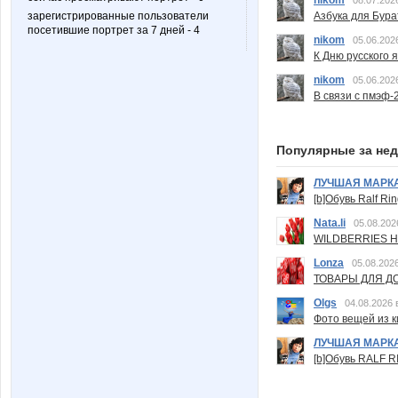
nikom
08.07.202
зарегистрированные пользователи
Азбука для Бура
посетившие портрет за 7 дней - 4
nikom
05.06.202
К Дню русского 
nikom
05.06.202
В связи с пмэф-
Популярные за не
ЛУЧШАЯ МАРК
[b]Обувь Ralf Ri
Nata.li
05.08.202
WILDBERRIES Н
Lonza
05.08.2026
ТОВАРЫ ДЛЯ ДО
Olgs
04.08.2026 
Фото вещей из ки
ЛУЧШАЯ МАРК
[b]Обувь RALF RI